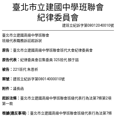
221班代
首頁
檢視法令
檢視公文
評委文書
關於與使用條款
臺北市立建國中學班聯會
紀律委員會
建班立紀訴字第08012040010號
臺北市立建國高級中學班聯會
班級代表職務訴訟起訴狀
原告：
臺北市立建國高級中學班聯會班代大會紀律委員會
原告代表：
紀律委員會召集委員 325班代 顏于喆
被告：
221班代 朱恩祈
案號：
建班立紀訴字第08014000010號
附件：
議長函
起訴法條：
臺北市立建國高級中學班聯會班級代表行為法第7條第2項
第一款
根據(違反事項)：
臺北市立建國高級中學班聯會班級代表行為法第7條