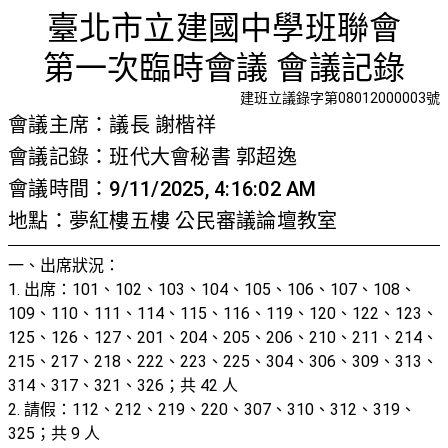
第一次臨
首頁
檢視法令
檢視公文
評委文書
關於與使用條款
臺北市立建國中學班聯會
第一次臨時會議 會議記錄
建班立議錄字第08012000003號
會議主席：議長 謝楷祥
會議記錄：班代大會秘書 郭超逸
會議時間：9/11/2025, 4:16:02 AM
地點：夢紅樓五樓 公民審議論壇教室
一、出席狀況：
1. 出席：101、102、103、104、105、106、107、108、
109、110、111、114、115、116、119、120、122、123、
125、126、127、201、204、205、206、210、211、214、
215、217、218、222、223、225、304、306、309、313、
314、317、321、326；共 42 人
2. 請假：112、212、219、220、307、310、312、319、
325；共 9 人