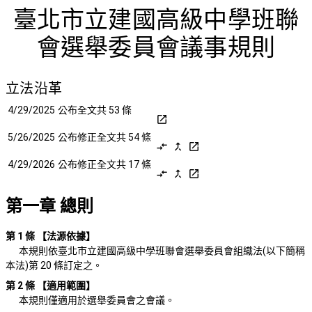
首頁
檢視法令
檢視公文
評委文書
關於與使用條款
臺北市立建國高級中學班聯
會選舉委員會議事規則
立法沿革
臺北市立建國高級中學班聯會選舉委員會議事規則 立法沿革
4/29/2025
公布全文共 53 條
open_in_new
5/26/2025
公布修正全文共 54 條
compare_arrows
merge_type
open_in_new
4/29/2026
公布修正全文共 17 條
compare_arrows
merge_type
open_in_new
第一章 總則
第 1 條
【法源依據】
本規則依臺北市立建國高級中學班聯會選舉委員會組織法(以下簡稱
本法)第 20 條訂定之。
第 2 條
【適用範圍】
本規則僅適用於選舉委員會之會議。