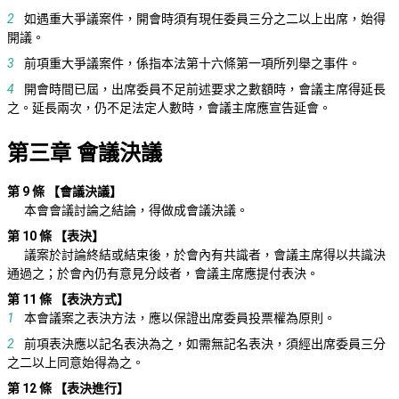
2
如遇重大爭議案件，開會時須有現任委員三分之二以上出席，始得
開議。
3
前項重大爭議案件，係指本法第十六條第一項所列舉之事件。
4
開會時間已屆，出席委員不足前述要求之數額時，會議主席得延長
之。延長兩次，仍不足法定人數時，會議主席應宣告延會。
第三章 會議決議
第 9 條
【會議決議】
本會會議討論之結論，得做成會議決議。
第 10 條
【表決】
議案於討論終結或結束後，於會內有共識者，會議主席得以共識決
通過之；於會內仍有意見分歧者，會議主席應提付表決。
第 11 條
【表決方式】
1
本會議案之表決方法，應以保證出席委員投票權為原則。
2
前項表決應以記名表決為之，如需無記名表決，須經出席委員三分
之二以上同意始得為之。
第 12 條
【表決進行】