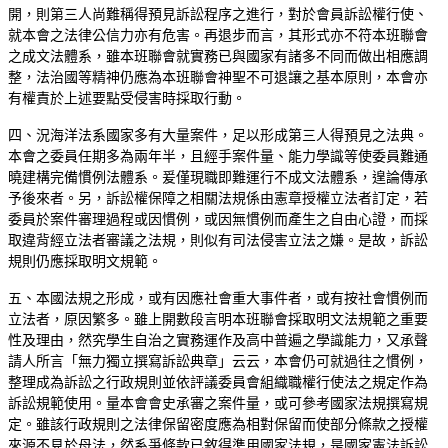
開，則第三人尚難稱得預見訴訟程序之進行，對於會員訴訟權行使、
就本會之法律公信力亦有危害。再退步而言，其形式亦不符本班聯會
之成文法體系，雖本班聯會就實務已與國家有諸多不同而做出相應調
整，法治國等精神仍應為本班聯會神聖不可退讓之基本原則，本會亦
有權責於上述要點受侵害時採取行動。
四、況海洋法系國家多有大量案件，足以形成第三人得預見之法典。
本會之委員任期多為兩年半，且經手案件量、能力學識等使委員難通
曉建構完備慣例法體系。爰僅現職即難運行不成文法體系，遑論傳承
予後來者。另，訴訟權保障之相關法規係由憲章授權立法者訂定，若
委員於案件審理過程或因慣例，或因無慣例而產生之自由心證，而採
取違背經立法者審議之法規，則似有司法侵害立法之嫌。是故，訴訟
規則仍應採取明文規範。
五、本國法規之形成，或有因應社會重大事件者，或有按社會慣例而
立法者，原因繁多。雖上開數段言明本班聯會採取明文法規範之重要
性及理由，然究學生自治之實務運作及高中普遍之學識能力，又承聲
請人所言「無力獨立撰寫訴訟典章」云云，本會仍可就過往之慣例，
整理成為訴訟之行政規則並依評議委員會組織職權行使法之規定作為
訴訟規範使用。量本會會史承審之案件量，或可參考國家法規撰寫規
定。雖該行政規則之法律保留密度應為相對保留而使部分條款之授權
來源不見於母法，然系爭條款已敘得準用國家法規，是國家憲法訴訟