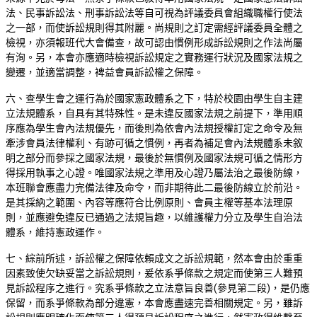
法、民事訴訟法、刑事訴訟法等自可視為評議委員會組織職權行使法
之一部，而使訴訟規則得其附麗。尚規則之訂定需經評議委員全體之
檢視，亦須報班代大會備查，故可認由慣例形成訴訟規則之作法尚屬
有洵。另，本會亦應適時檢視訴訟規定之實務運行狀況及國家法規之
變遷，並適當調整，裨益會員訴訟權之保障。
六、查學生會之運行為於國家憲政體系之下，特於校園由學生自主建
立法規體系，自具有其特殊性。是未違反國家法規之前提下，準用順
序應為學生會內法規優先，而後則為依會內法規授權訂定之命令及無
牽涉會員法律權利、有跡可循之慣例，再者為補足會內法規體系未敘
明之部分而參採之國家法規，最後於無慣例及國家法規可循之情形方
得採用執事之心證。唯國家法規之準用及心證乃屬法治之最後防線，
本班聯會應盡力完備法律及命令，而非期待此二最後防線立於前沿。
是其採納之範圍、內容等應符合比例原則、會員主權等基本法理原
則，並應避免違反已通過之法規旨趣，以維護權力分立及學生自治法
體系，維持憲政運作。
七、綜前所述，訴訟權之保障依賴成文之訴訟規範，然本會由於重重
因素致使欠缺妥當之訴訟規則，爰依系爭條款之規定而使第三人難預
見訴訟程序之進行。究系爭條款之立法意旨良善(參見第二段)，是仍應
保留，而系爭條款為部分違憲，本會應盡速完善相關規定。另，雖訴