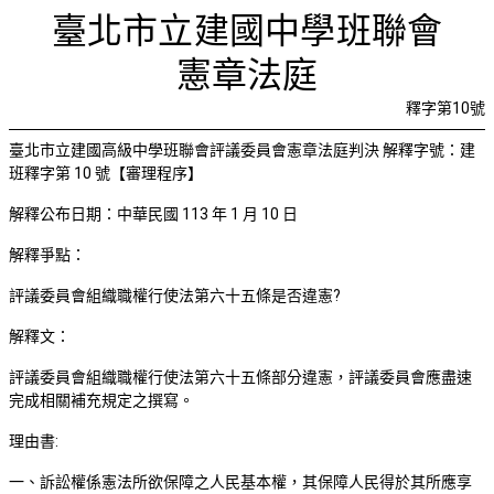
對訴訟程
首頁
檢視法令
檢視公文
評委文書
關於與使用條款
臺北市立建國中學班聯會
憲章法庭
釋字第10號
臺北市立建國高級中學班聯會評議委員會憲章法庭判決
解釋字號：建
班釋字第 10 號【審理程序】
解釋公布日期：中華民國 113 年 1 月 10 日
解釋爭點：
評議委員會組織職權行使法第六十五條是否違憲?
解釋文：
評議委員會組織職權行使法第六十五條部分違憲，評議委員會應盡速
完成相關補充規定之撰寫。
理由書:
一、訴訟權係憲法所欲保障之人民基本權，其保障人民得於其所應享