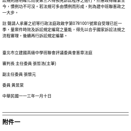
訟規則應明確化而使第三人得預見訴訟程序之進行，然憲政得維繫至
今，慣例功不可沒。若法規可多由慣例而形成，則為建中班聯憲政之
一大步。
註:聲請人承審之初等行政法庭政啟字第0781001號案自受理已近一
季，量案件時效及訴訟規定編寫之量能，得先以合乎國家訴訟法規之
流程審理，後續再行訴訟規定編纂。
臺北市立建國高級中學班聯會評議委員會憲章法庭
審判長 主任委員 張哲浩(主筆)
副主任委員 張懷元
委員 黃昱棠
中華民國一一三年一月十日
附件一