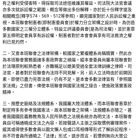
有之權利受侵害時，得採取司法途徑維護其權益。司法院大法官會議
亦多次就訴訟權之範圍、概念等做出多份解釋，亦於近十份釋字提及
相關概念(釋字574、569、512等參照)，顯見國家對於人民訴訟權之重
視。本班聯會制憲者(即制憲委員會)於權力分立架構之設計時，為仿造
多數國家之三權分立體系，特設立評議委員會(是為司法權)，並於憲章
第五條明定會員享有訴訟權，制憲者對於本會會員享有司法救濟之權
利已見灼然。
二、又查本班聯會之法律架構，較國家之繁複體系尚稱精實，然此亦
為本班聯會實務面諸多憲政弊害之禍端。縱本會委員尚屬本班聯會對
於法理原則較熟悉者，亦難稱足以媲美受過全套法律訓練之律師、司
法官，甚者對於班聯會內法持不同見解。另，前人立法時由於前開因
素，即使已盡力完善法規，仍有不足。是本會多數法律皆有「參照國
家法規」之但書，俾使本班聯會與國家法規之接合，使施政落實憲政
精神。
三、按歷史脈絡及法規體系，我國屬大陸法體系，而本班聯會憲章於
制定時多有參考我國憲法，故本班聯會之架構、法規體系亦隨之。甚
者我國國民義務教育及人民所熟悉之法規系統亦為明文法，本班聯會
員自可稱通曉成文法之內容。若按聲請人主張之採取慣例審理案件，
縱其或得使多數會員以圖文懶人包或口耳相傳等形式了解訴訟程序，
尚不符會員所通曉之「法律」形式。退步而言，若慣例無向大眾公