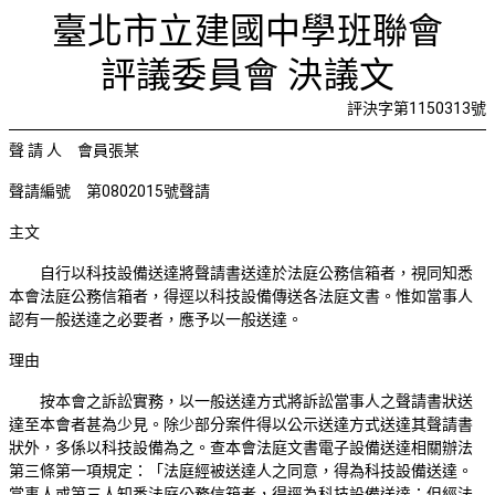
就逕以科
首頁
檢視法令
檢視公文
評委文書
關於與使用條款
臺北市立建國中學班聯會
評議委員會 決議文
評決字第1150313號
聲 請 人 會員張某
聲請編號 第0802015號聲請
主文
自行以科技設備送達將聲請書送達於法庭公務信箱者，視同知悉
本會法庭公務信箱者，得逕以科技設備傳送各法庭文書。惟如當事人
認有一般送達之必要者，應予以一般送達。
理由
按本會之訴訟實務，以一般送達方式將訴訟當事人之聲請書狀送
達至本會者甚為少見。除少部分案件得以公示送達方式送達其聲請書
狀外，多係以科技設備為之。查本會法庭文書電子設備送達相關辦法
第三條第一項規定：「法庭經被送達人之同意，得為科技設備送達。
當事人或第三人知悉法庭公務信箱者，得逕為科技設備送達；但經法