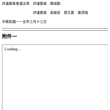
評議委員會議主席 評議委員 闕成勳
評議委員 吳宸菘 鄧又嘉 唐茂瑞
中華民國一一五年三月十三日
附件一