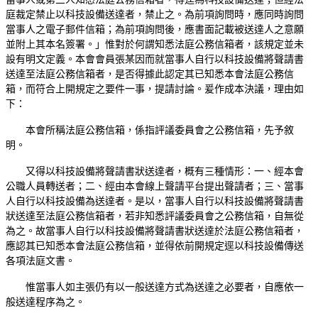
庭裁定禁止以科技設備送達者，禁止之。為前項詢問時，應同時詢問
當事人之電子郵件信箱；為前項詢問後，應書面記載被送達人之意願
並附上其本名簽署。」惟對於何謂知悉法庭公務信箱者，該規定並未
設有明文定義。本會會員張某因而就當事人自行以科技設備將聲請書
送達至法庭公務信箱者，是否得據此認定其已知悉本會法庭公務信
箱，而符合上開規定之要件一事，提請討論。爰作成本決議，理由如
下：
本會所稱法庭公務信箱，係指評議委員會之公務信箱，先予敘
明。
又得以科技設備將聲請書狀送達者，概有三種情形：一、經本會
公職人員轉送者；二、經由本會線上聲請平台提出聲請者；三、當事
人自行以科技設備為送達者。是以，當事人自行以科技設備將聲請書
狀送達至法庭公務信箱者，若非知悉評議委員會之公務信箱，自無從
為之。故當事人自行以科技設備將聲請書狀送達於法庭公務信箱者，
應認其已知悉本會法庭公務信箱，並得依前開規定逕以科技設備傳送
各項法庭文書。
惟當事人如主張仍有以一般送達方式為送達之必要者，自應依一
般送達程序為之。