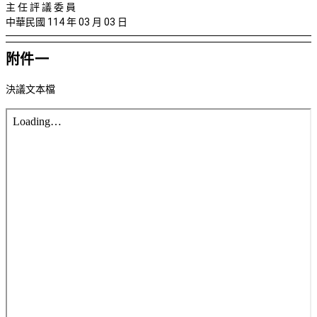
主 任 評 議 委 員
中華民國 114 年 03 月 03 日
附件一
決議文本檔