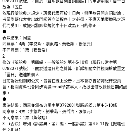
0782071號版），關於「聲明欲召開言詞辯論」的申請期限，自十日
改為「五日」
依現行訴訟典之規定，班級代表可於十日內，聲明欲召開言詞辯論；
考量到班代大會出席門檻等立法程序上之必須，不應因弛廢職務之班
代而受阻，故提出將該條規範中十日改為五日的修正。
⚫
表決結果：同意
同意票：4票（李悠均、劉秉澔、黃敬翔、張懷元）
不同意票：1票（張哲浩）
2.
修改《訴訟典．第四編．一般訴訟》第4-5-10條（現行典常字第
0782071號版），關於送達日期之計算，訴訟相關文件視同於放置之
「當日」送達於個人
目前訴訟相關的公文，皆會在線上公告，且本會亦曾諮詢紀律委員
會，相關資料也會同步寄送email予當事人，故提出修改送達日期的認
定。
⚫
表決結果：同意並頒布典常字第0792001號版訴訟典第4-5-10條
同意票：4票（李悠均、劉秉澔、張哲浩、張懷元）
不同意票：1票（黃敬翔）
3. （否決）增列《訴訟典．第四編．一般訴訟》第4-5-11條【撤職班
代之扣除】