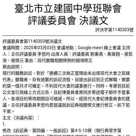
就班代職
首頁
檢視法令
檢視公文
評委文書
關於與使用條款
臺北市立建國中學班聯會
評議委員會 決議文
評決字第1140303號
評議委員會第1140303號決議文
會議時間：2025年03月03日 會議地點：Google meet 線上會議 主持
人：主任評議委員 李悠均 出席人員：評議委員 劉秉澔、黃敬翔、張哲
浩、張懷元 事由：班代撤職相關條例的細項修正
案由說明：
現行的職務訴訟，對於「連續三次無正當理由未出席班代大會之班級
代表」撤職者，存有過繁的訴訟流程，自提出訴訟到正式解職，需要
約莫一個月才可確定，不利班代大會的議事進行。同時，考慮到目前
公文皆已用線上方式公告，且紀律委員會將同步寄送電子郵件予當事
人，各項目的等待期間自可縮減。所以，經班代大會紀律委員會的建
議，主任評議委員李悠均君提議就訴訟典相關條文進行修正，如下若
干案。
主文（決議內容）：
1.
修改《訴訟典．第四編．一般訴訟》第4-5-10條（現行典常字第