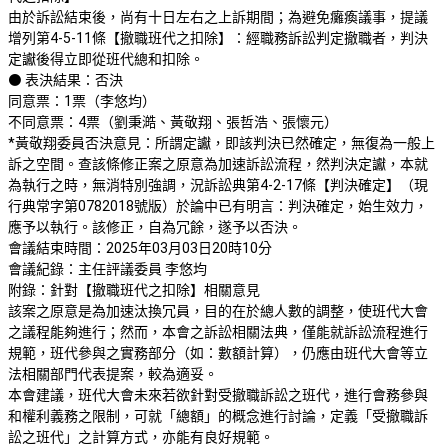
由於訴訟結束後，尚有十日左右之上訴期間；為避免癱瘓議事，提議
增列第4-5-11條【撤職班代之扣除】：經職務訴訟判定撤職者，判決
定讞後得立即從班代總和扣除。
⚫ 表決結果：否決
同意票：1票（李悠均）
不同意票：4票（劉秉澔、黃敬翔、張哲浩、張懷元）
*黃敬翔委員否決意見：所謂定讞，即該判決已然確定，無復為一般上
訴之空間。查該條修正案之原意為加速訴訟流程，然判決定讞，本就
為執行之時，無消特別強調，況訴訟典第4-2-17條【判決確定】（現
行典常字第0782018號版）於論中已有明言：判決確定，始生效力，
應予以執行。該修正，自為冗餘，遂予以否決。
會議結束時間：2025年03月03日20時10分
會議紀錄：主任評議委員 李悠均
附錄：針對【撤職班代之扣除】相關意見
該案之原意是為加速汰換冗員，目的在於總人數的調整，使班代大會
之議程能夠進行；然而，本會之訴訟相關法典，僅能就訴訟流程進行
規範，班代參與之實務部分（如：數額計算），仍應由班代大會等立
法相關部門代表提案，較為適妥。
本會建議，班代大會未來若欲針對受撤職訴訟之班代，進行會務參與
和權利義務之限制，可就「總額」的概念進行討論，定義「受撤職訴
訟之班代」之計算方式，亦能有良好規範。