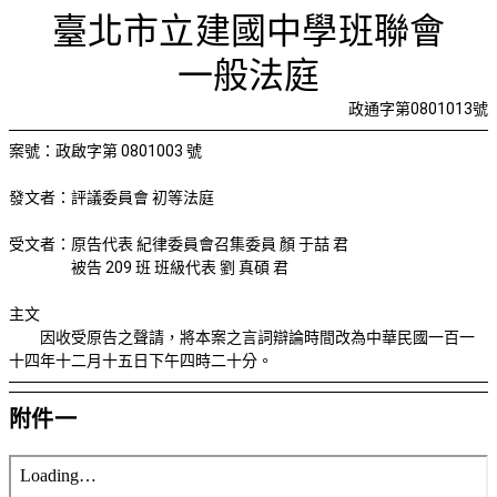
更改紀律
首頁
檢視法令
檢視公文
評委文書
關於與使用條款
臺北市立建國中學班聯會
一般法庭
政通字第0801013號
案號：政啟字第 0801003 號
發文者：評議委員會 初等法庭
受文者：原告代表 紀律委員會召集委員 顏 于喆 君
被告 209 班 班級代表 劉 真碩 君
主文
因收受原告之聲請，將本案之言詞辯論時間改為中華民國一百一
十四年十二月十五日下午四時二十分。
附件一