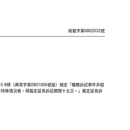
16號案延
政裁字第0802032號
8條（典常字第0801006號版）規定「職務訴訟案件非經
有特殊情況者，得裁定延長訴訟期間十五日。」裁定延長訴