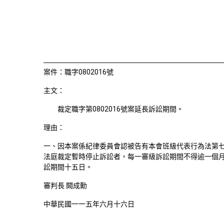
首頁
檢視法令
檢視公文
評委文書
關於與使用條款
裁定職字
案件：職字0802016號
主文：
裁定職字第0802016號案延長訴訟期間。
理由：
一、因本案係紀律委員會認被告有本會班級代表行為法第七條
法庭裁定暫時停止訴訟者，每一審級訴訟期間不得逾一個
訟期間十五日。
審判長 闕成勳
中華民國一一五年六月十六日