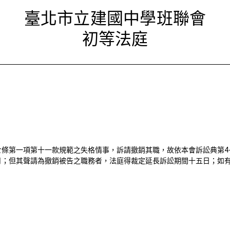
第08020
臺北市立建國中學班聯會
初等法庭
第一項第十一款規範之失格情事，訴請撤銷其職，故依本會訴訟典第4-5-
月；但其聲請為撤銷被告之職務者，法庭得裁定延長訴訟期間十五日；如