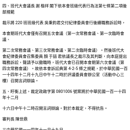
四、班代大會議長 謝 楷祥 閣下依本會班級代表行為法第七條第二項後
部規範
裁示將 220 班班級代表 吳秉鈞君交付紀律委員會行後續職務訴訟時，
本會期班代大會僅有召開五次會議（第一次常務會議、第一次臨時會
議、
第二次常務會議、第三次常務會議、第二次臨時會議）。然後班代大
會紀律委員會召集委員 顏 于喆 君依議長之裁示及其判斷，向本庭提出
職務訴訟，聲請予以撤職時，班代大會已召開本會期第六次會議（第
四次常務會議）。故依本會訴訟典第 4-2-5 條之規範，於中華民國一百
一十四年十二月十九日中午十二時於評議委員會辦公室（活動中心三
樓）召開言詞辯論。
五、盱衡上述，裁定政啟字第 0801006 號案將於中華民國一百一十四
年十二月
十六日中午十二時召開言詞辯論。對於本裁定，不得抗告。
審判長 陳世鼎
三中華民國一一四年十一月十九日