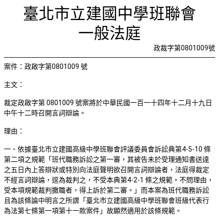
裁定紀律
首頁
檢視法令
檢視公文
評委文書
關於與使用條款
臺北市立建國中學班聯會
一般法庭
政裁字第0801009號
案件：政啟字第0801009 號
主文：
裁定政啟字第 0801009 號案將於中華民國一百一十四年十二月十九日
中午十二時召開言詞辯論。
理由：
一、依據臺北市立建國高級中學班聯會評議委員會訴訟典第4-5-10 條
第二項之規範「班代職務訴訟之第一審，其被告未於受理通知書送達
之五日內上答辯狀或特別向法庭聲明欲召開言詞辯論者，法庭得裁定
不經言詞辯論，逕為裁判之，不受本典第4-2-1 條之規範。不問理由，
受本項規範裁判撒職者，得上訴於第二審。」而本案為班代職務訴訟
且為該條論中明言之所謂「臺北市立建國高級中學班聯會班級代表行
為法第七條第一項第十一款案件」故顯然適用於該條規範。