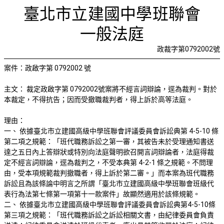
裁定紀律
首頁
檢視法令
檢視公文
評委文書
關於與使用條款
臺北市立建國中學班聯會
一般法庭
政裁字第0792002號
案件：政啟字第 0792002 號
主文： 裁定政啟字第 0792002號案將不經言詞辯論，逕為裁判。對於
本裁定，不得抗告；因而受撤職裁判者，得上訴於高等法庭。
理由：
一、 依據臺北市立建國高級中學班聯會評議委員會訴訟典第 4-5-10 條
第二項之規範：「班代職務訴訟之第一審，其被告未於受理通知書送
達之五日內上答辯狀或特別向法庭聲明欲召開言詞辯論者，法庭得裁
定不經言詞辯論，逕為裁判之，不受本典第 4-2-1 條之規範。不問理
由，受本項規範裁判撤職者，得上訴於第二審。」而本案為班代職務
訴訟且為該條論中明言之所謂「臺北市立建國高級中學班聯會班級代
表行為法第七條第一項第十一款案件」故顯然適用於該條規範。
二、 依據臺北市立建國高級中學班聯會評議委員會訴訟典第4-5-10條
第三項之規範：「班代職務訴訟之訴訟相關文書，由紀律委員會負責