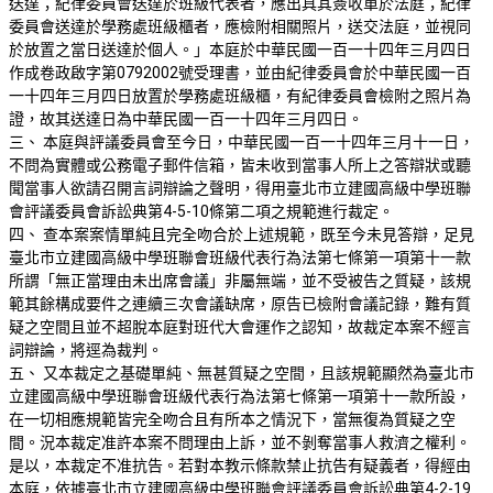
送達；紀律委員會送達於班級代表者，應出具其簽收單於法庭；紀律
委員會送達於學務處班級櫃者，應檢附相關照片，送交法庭，並視同
於放置之當日送達於個人。」本庭於中華民國一百一十四年三月四日
作成卷政啟字第0792002號受理書，並由紀律委員會於中華民國一百
一十四年三月四日放置於學務處班級櫃，有紀律委員會檢附之照片為
證，故其送達日為中華民國一百一十四年三月四日。
三、 本庭與評議委員會至今日，中華民國一百一十四年三月十一日，
不問為實體或公務電子郵件信箱，皆未收到當事人所上之答辯狀或聽
聞當事人欲請召開言詞辯論之聲明，得用臺北市立建國高級中學班聯
會評議委員會訴訟典第4-5-10條第二項之規範進行裁定。
四、 查本案案情單純且完全吻合於上述規範，既至今未見答辯，足見
臺北市立建國高級中學班聯會班級代表行為法第七條第一項第十一款
所謂「無正當理由未出席會議」非屬無端，並不受被告之質疑，該規
範其餘構成要件之連續三次會議缺席，原告已檢附會議記錄，難有質
疑之空間且並不超脫本庭對班代大會運作之認知，故裁定本案不經言
詞辯論，將逕為裁判。
五、 又本裁定之基礎單純、無甚質疑之空間，且該規範顯然為臺北市
立建國高級中學班聯會班級代表行為法第七條第一項第十一款所設，
在一切相應規範皆完全吻合且有所本之情況下，當無復為質疑之空
間。況本裁定准許本案不問理由上訴，並不剝奪當事人救濟之權利。
是以，本裁定不准抗告。若對本教示條款禁止抗告有疑義者，得經由
本庭，依據臺北市立建國高級中學班聯會評議委員會訴訟典第4-2-19