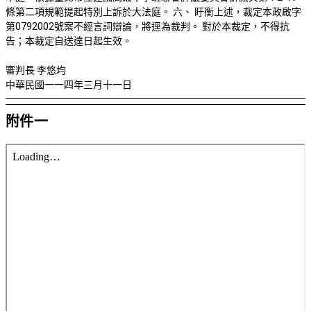
條第二項規範提起特別上訴於大法庭。 六、 盱衡上述，裁定本政啟字
第0792002號案不經言詞辯論，將逕為裁判。 對於本裁定，不得抗
告；本裁定自送達日起生效。
審判長 李悠均
中華民國一一四年三月十一日
附件一