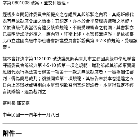
字第
0801008
號案，並交付審理。
經初步查閱紀律委員會所提交之卷證與其起訴狀之內容，其認班級代
表有無故缺席會議之情事；其認定，亦本於合乎常理與邏輯之基礎。
至於班級代表當否有違反該條規範，不屬受理審查之範圍，其書狀亦
已書明訴訟所必須之一應內容。盱衡上述，本案核無違誤，是依據臺
北市立建國高級中學班聯會評議委員會訴訟典第
4-2-3
條規範，受理該
案。
據本會評決字第
1131002
號決議見解與臺北市立建國高級中學班聯會
評議委員會訴訟典第
4-5-10
條第一項之規範，職務訴訟其訴訟事實屬
班級代表行為法第七條第一項第十一款之無故缺席者，一審為獨任審
判，得為簡易裁判；復據同條第二項規範，其被告未於本卷送達之五
日內上答辯狀或特別向本庭聲明欲召開言詞辯論者，本庭得裁定不經
言詞辯論，逕為裁判之。
審判長 鄧又嘉
中華民國一一四年十一月八日
附件一