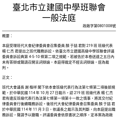
受理紀律委
首頁
檢視法令
檢視公文
評委文書
關於與使用條款
臺北市立建國中學班聯會
一般法庭
政啟字第0801008號
概要：
本庭受理班代大會紀律委員會召集委員 顏 于喆 君對
219
班 班級代表
楊 仁杰 君提出之班代職務訴訟。依臺北市立建國高級中學班聯會評議
委員會訴訟典第
4-5-10
條第二項之規範，若被告於本卷送達之五日內
未有答辯或聲請召開言詞辯論，本庭得裁定不經言詞辯論，逕為裁
判。
正文：
班代大會議長 謝 楷祥 閣下依本會班級代表行為法第七條第二項後部規
範，於中華民國
114
年
10
月
27
日裁示，認
219
班 班級代表 楊 仁杰
君有違反班級代表行為法第七條第一項第十一款之情事，將其交付紀
律委員會行後續職務訴訟。後班代大會紀律委員會召集委員 顏 于喆 君
於中華民國
114
年
11
月
3
日，依議長之裁示及其判斷，向本庭提出職
務訴訟，聲請予以撤職。評議委員會依原書狀之順序，定本案為政啟