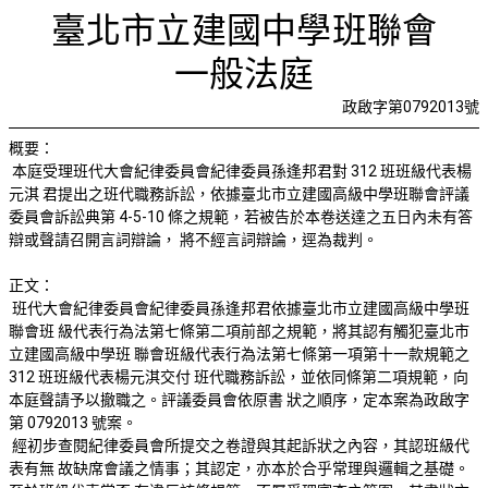
受理紀律委
首頁
檢視法令
檢視公文
評委文書
關於與使用條款
臺北市立建國中學班聯會
一般法庭
政啟字第0792013號
概要：
本庭受理班代大會紀律委員會紀律委員孫逢邦君對 312 班班級代表楊
元淇 君提出之班代職務訴訟，依據臺北市立建國高級中學班聯會評議
委員會訴訟典第 4-5-10 條之規範，若被告於本卷送達之五日內未有答
辯或聲請召開言詞辯論， 將不經言詞辯論，逕為裁判。
正文：
班代大會紀律委員會紀律委員孫逢邦君依據臺北市立建國高級中學班
聯會班 級代表行為法第七條第二項前部之規範，將其認有觸犯臺北市
立建國高級中學班 聯會班級代表行為法第七條第一項第十一款規範之
312 班班級代表楊元淇交付 班代職務訴訟，並依同條第二項規範，向
本庭聲請予以撤職之。評議委員會依原書 狀之順序，定本案為政啟字
第 0792013 號案。
經初步查閱紀律委員會所提交之卷證與其起訴狀之內容，其認班級代
表有無 故缺席會議之情事；其認定，亦本於合乎常理與邏輯之基礎。