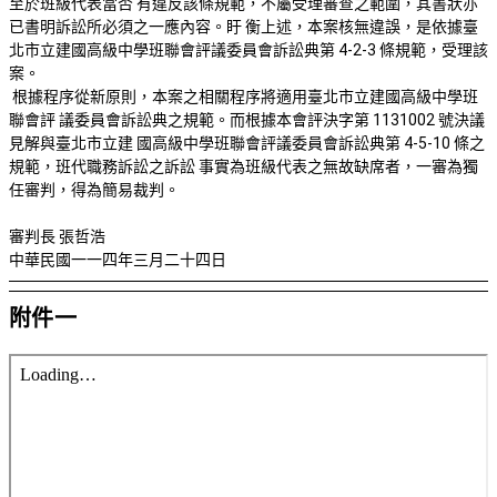
至於班級代表當否 有違反該條規範，不屬受理審查之範圍，其書狀亦
已書明訴訟所必須之一應內容。盱 衡上述，本案核無違誤，是依據臺
北市立建國高級中學班聯會評議委員會訴訟典第 4-2-3 條規範，受理該
案。
根據程序從新原則，本案之相關程序將適用臺北市立建國高級中學班
聯會評 議委員會訴訟典之規範。而根據本會評決字第 1131002 號決議
見解與臺北市立建 國高級中學班聯會評議委員會訴訟典第 4-5-10 條之
規範，班代職務訴訟之訴訟 事實為班級代表之無故缺席者，一審為獨
任審判，得為簡易裁判。
審判長 張哲浩
中華民國一一四年三月二十四日
附件一