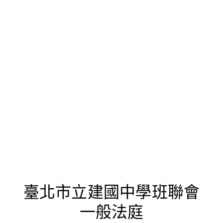
首頁
檢視法令
檢視公文
評委文書
關於與使用條款
暫留空號
臺北市立建國中學班聯會
一般法庭