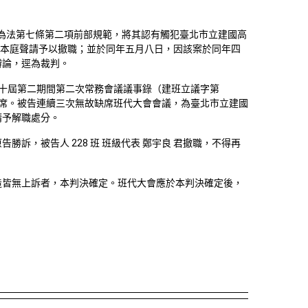
行為法第七條第二項前部規範，將其認有觸犯臺北市立建國高
，向本庭聲請予以撤職；並於同年五月八日，因該案於同年四
辯論，逕為裁判。
十屆第二期間第二次常務會議議事錄（建班立議字第
席。被告連續三次無故缺席班代大會會議，為臺北市立建國
請予解職處分。
原告勝訴，被告人
228
班 班級代表 鄭宇良 君撤職，不得再
造皆無上訴者，本判決確定。班代大會應於本判決確定後，