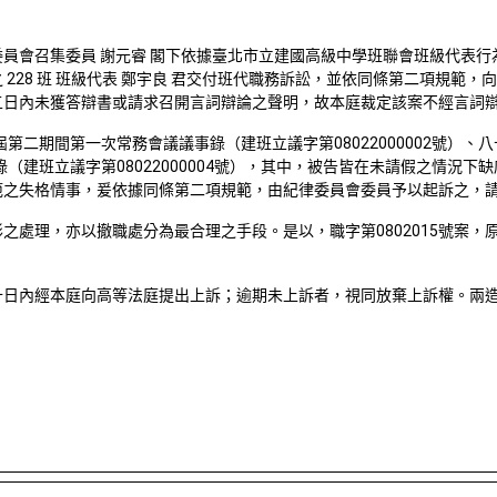
員會召集委員 謝元睿 閣下依據臺北市立建國高級中學班聯會班級代表
之
228
班 班級代表 鄭宇良 君交付班代職務訴訟，並依同條第二項規範
五日內未獲答辯書或請求召開言詞辯論之聲明，故本庭裁定該案不經言詞
屆第二期間第一次常務會議議事錄（建班立議字第
08022000002
號）、八
錄（建班立議字第
08022000004
號），其中，被告皆在未請假之情況下缺
範之失格情事，爰依據同條第二項規範，由紀律委員會委員予以起訴之，
形之處理，亦以撤職處分為最合理之手段。是以，職字第
0802015
號案，
十日內經本庭向高等法庭提出上訴；逾期未上訴者，視同放棄上訴權。兩