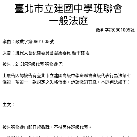
判決紀律委
首頁
檢視法令
檢視公文
評委文書
關於與使用條款
臺北市立建國中學班聯會
一般法庭
政判字第0801005號
案由：政啟字第
0801005
號
原告：班代大會紀律委員會召集委員 顏于喆 君
被告：
213
班班級代表 張修睿 君
上原告因認被告有臺北市立建國高級中學班聯會班級代表行為法第七
條第一項第十一款規定之失格情事，訴請撤銷其職，本庭判決如下：
主文：
被告張修睿自即日起撤職，不得再任班級代表。