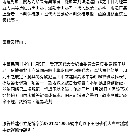
兩造對於上開裁判結果有異議者，應於本判決送達日起之十日內經本
庭向高等法庭提出上訴；逾期未上訴者，視同放棄上訴權。兩造皆無
上訴者，本判決確定。班代大會應於本判決確定後，函原班級重選班
級代表。
事實及理由：
中華民國
114
年
11
月
5
日，受理班代大會紀律委員會召集委員 顏于喆
君，依據臺北市立建國高級中學班聯會班級代表行為法第七條第二項
前部之規定，將其認有觸犯臺北市立建國高級中學班聯會班級代表行
為法第七條第一項第十一款規範之被告張修睿向本庭提出職務訴訟，
並依同條第二項規範，聲請予以撤職；並於同年
11
月
28
日，因該案送
達後逾五日內未獲答辯書或請求召開言詞辯論之聲明，故本庭裁定該
案不經言詞辯論，逕為裁判。
原告於建班立紀訴字第
08012040005
號中附以下五份班代大會會議議
事錄證據作證明：