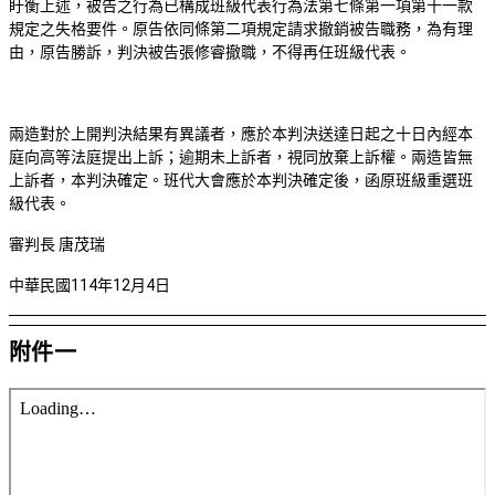
盱衡上述，被告之行為已構成班級代表行為法第七條第一項第十一款
規定之失格要件。原告依同條第二項規定請求撤銷被告職務，為有理
由，原告勝訴，判決被告張修睿撤職，不得再任班級代表。
兩造對於上開判決結果有異議者，應於本判決送達日起之十日內經本
庭向高等法庭提出上訴；逾期未上訴者，視同放棄上訴權。兩造皆無
上訴者，本判決確定。班代大會應於本判決確定後，函原班級重選班
級代表。
審判長 唐茂瑞
中華民國
114
年
12
月
4
日
附件一