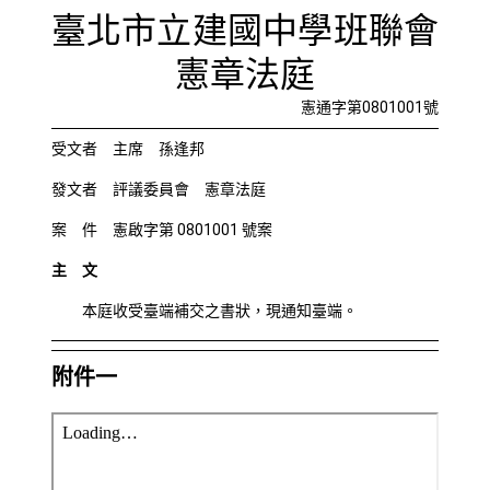
本庭收受
首頁
檢視法令
檢視公文
評委文書
關於與使用條款
臺北市立建國中學班聯會
憲章法庭
憲通字第0801001號
受文者 主席 孫逢邦
發文者 評議委員會 憲章法庭
案 件 憲啟字第
0801001
號案
主 文
本庭收受臺端補交之書狀，現通知臺端。
附件一