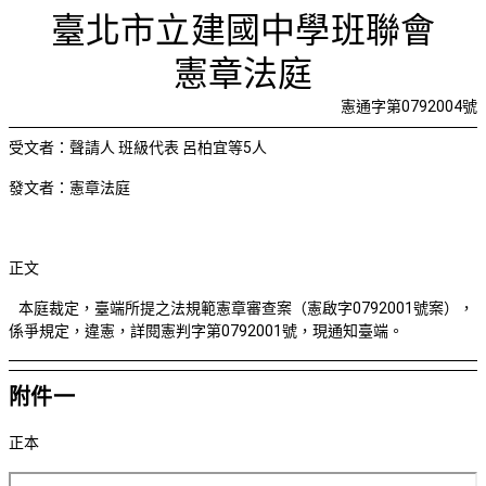
本庭裁定，
首頁
檢視法令
檢視公文
評委文書
關於與使用條款
臺北市立建國中學班聯會
憲章法庭
憲通字第0792004號
受文者：聲請人 班級代表 呂柏宜等
5
人
發文者：憲章法庭
正文
本庭裁定，臺端所提之法規範憲章審查案（憲啟字
0792001
號案），
係爭規定，違憲，
詳閱憲判字第
0792001
號，現通知臺端。
附件一
正本