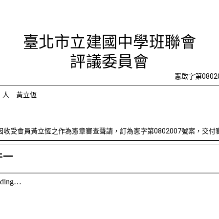
因收受會員
臺北市立建國中學班聯會
評議委員會
憲啟字第0802
請 人 黃立恆
因收受會員黃立恆之作為憲章審查聲請，訂為憲字第0802007號案，交付
件一