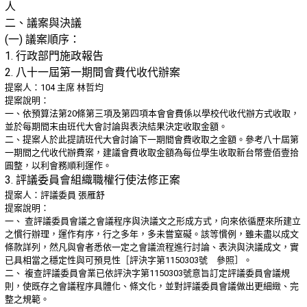
人
二、議案與決議
(一) 議案順序：
1. 行政部門施政報告
2. 八十一屆第一期間會費代收代辦案
提案人：104 主席 林哲均
提案說明：
一、依預算法第20條第三項及第四項本會會費係以學校代收代辦方式收取，
並於每期間末由班代大會討論與表決結果決定收取金額。
二、提案人於此提請班代大會討論下一期間會費收取之金額。參考八十屆第
一期間之代收代辦費案，建議會費收取金額為每位學生收取新台幣壹佰壹拾
圓整，以利會務順利運作。
3. 評議委員會組織職權行使法修正案
提案人：評議委員 張雁舒
提案說明：
一、 查評議委員會議之會議程序與決議文之形成方式，向來依循歷來所建立
之慣行辦理，運作有序，行之多年，多未嘗窒礙。該等慣例，雖未盡以成文
條款詳列，然凡與會者悉依一定之會議流程進行討論、表決與決議成文，實
已具相當之穩定性與可預見性［評決字第1150303號 參照］。
二、 複查評議委員會業已依評決字第1150303號意旨訂定評議委員會議規
則，使既存之會議程序具體化、條文化，並對評議委員會議做出更細緻、完
整之規範。