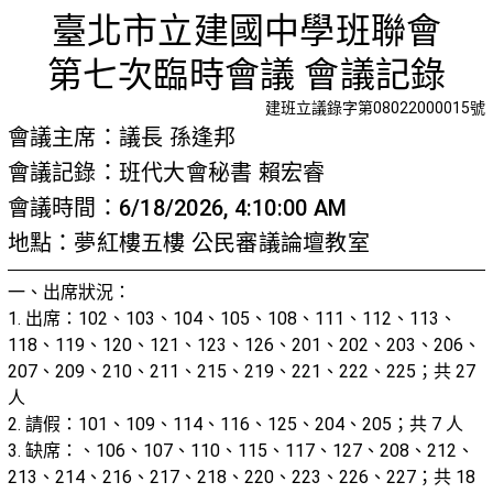
第七次臨
首頁
檢視法令
檢視公文
評委文書
關於與使用條款
臺北市立建國中學班聯會
第七次臨時會議 會議記錄
建班立議錄字第08022000015號
會議主席：議長 孫逢邦
會議記錄：班代大會秘書 賴宏睿
會議時間：6/18/2026, 4:10:00 AM
地點：夢紅樓五樓 公民審議論壇教室
一、出席狀況：
1. 出席：102、103、104、105、108、111、112、113、
118、119、120、121、123、126、201、202、203、206、
207、209、210、211、215、219、221、222、225；共 27
人
2. 請假：101、109、114、116、125、204、205；共 7 人
3. 缺席：、106、107、110、115、117、127、208、212、
213、214、216、217、218、220、223、226、227；共 18