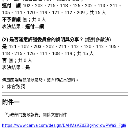
逕付二讀
: 102、203、215、118、126、202、113、211、
105、111、120、119、121、112、209；共 15 人
不予審議
: 無；共 0 人
表決結果：
逕付二讀
(2) 是否滿意評議委員會的說明與分享？
(絕對多數決)
是
: 121、102、203、202、211、113、120、112、105、
118、215、126、111、108、119；共 15 人
否
: 無；共 0 人
表決結果：
是
傳單因為時間所以沒發，沒有印紙本資料。
5. 休會致詞
附件一
「行政部門施政報告」關係文書附件
https://www.canva.com/design/DAHMaVZdZBg/hk1qwPWa3_FgI8