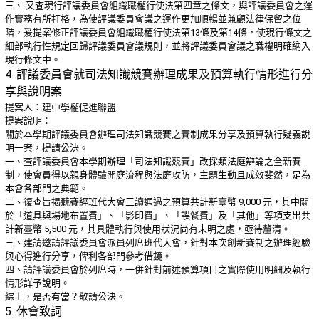
三、 又查現行評議委員會組織職權行使法第四章之條文，與評議委員會之運
作實務有所扞格，為使評議委員會議之運作更加順暢並兼顧法律保留之位
階，爰提案修正評議委員會組織職權行使法第13條及第14條，使現行條文之
細部執行性規定回歸評議委員會議規則，並將評議委員會議之職權明確納入
現行條文中。
4. 評議委員會就司法知識競賽辦理成果及預算執行情形進行分
享與說明案
提案人：建中學權促進聯盟
提案說明：
關於本學期評議委員會辦理司法知識競賽之賽制成果分享及預算執行疑義說
明一案，提請公決。
一、查評議委員會本學期辦理「司法知識競賽」改採類法庭辯論之全新賽
制，使會員得以親身體驗開庭流程與法庭攻防，主題生動且成效斐然，足為
本會各部門之典範。
二、復查旨揭競賽經班代大會三讀通過之預算共計新臺幣 9,000 元，其中關
於「道具與場地布置費」、「影印費」、「誤餐費」及「其他」等項支出共
計新臺幣 5,500 元，其具體執行與使用狀況尚有未明之處，亟待釐清。
三、建請邀請評議委員會派員列席班代大會，針對本次創新賽制之辦理經驗
與心得進行分享，俾利各部門參考借鏡。
四、請評議委員會於列席時，一併針對前述預算項目之實際使用明細及執行
情形詳予說明。
綜上，是否有當？敬請公決。
5. 休會致詞