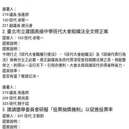
連署人：
219 議長 孫逢邦
120 班代 卓敬一
221 副議長 謝元睿
2. 臺北市立建國高級中學班代大會組織法全文修正案
提案人：120 班代 卓敬一
提案說明：
提案說明：
今現行之《班代大會職權行使法》、《班代大會組織法》及《班級代表行為
法》係無分立之必要，使正副議長及班代等深受查找相關法律之苦，倘能整
併之，則得以一法行天下，引用亦便利，大會主席與諸班代亦得省時省力，
提高效率。
是否有當？敬請公決。
連署人：
219 議長 孫逢邦
203 班代 蔡尚恩
325 班代 顏于喆
3. 建請選舉委員會研擬「投票抽獎機制」以促進投票率
提案人：201 班代 王宥鈞
提案說明：
提案說明：