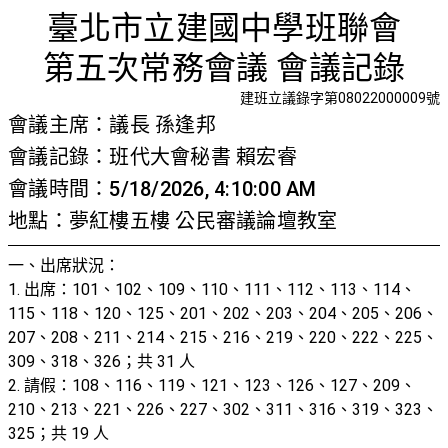
第五次常
首頁
檢視法令
檢視公文
評委文書
關於與使用條款
臺北市立建國中學班聯會
第五次常務會議 會議記錄
建班立議錄字第08022000009號
會議主席：議長 孫逢邦
會議記錄：班代大會秘書 賴宏睿
會議時間：5/18/2026, 4:10:00 AM
地點：夢紅樓五樓 公民審議論壇教室
一、出席狀況：
1. 出席：101、102、109、110、111、112、113、114、
115、118、120、125、201、202、203、204、205、206、
207、208、211、214、215、216、219、220、222、225、
309、318、326；共 31 人
2. 請假：108、116、119、121、123、126、127、209、
210、213、221、226、227、302、311、316、319、323、
325；共 19 人