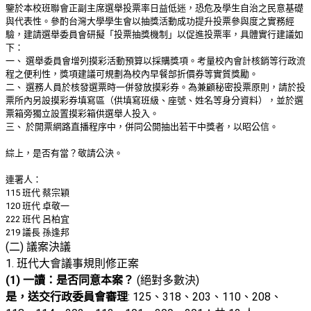
鑒於本校班聯會正副主席選舉投票率日益低迷，恐危及學生自治之民意基礎
與代表性。參酌台灣大學學生會以抽獎活動成功提升投票參與度之實務經
驗，建請選舉委員會研擬「投票抽獎機制」以促進投票率，具體實行建議如
下：
一、 選舉委員會增列摸彩活動預算以採購獎項。考量校內會計核銷等行政流
程之便利性，獎項建議可規劃為校內早餐部折價券等實質獎勵。
二、 選務人員於核發選票時一併發放摸彩券。為兼顧秘密投票原則，請於投
票所內另設摸彩券填寫區（供填寫班級、座號、姓名等身分資料），並於選
票箱旁獨立設置摸彩箱供選舉人投入。
三、 於開票網路直播程序中，併同公開抽出若干中獎者，以昭公信。
綜上，是否有當？敬請公決。
連署人：
115 班代 蔡宗穎
120 班代 卓敬一
222 班代 呂柏宜
219 議長 孫逢邦
(二) 議案決議
1. 班代大會議事規則修正案
(1) 一讀：是否同意本案？
(絕對多數決)
是，送交行政委員會審理
: 125、318、203、110、208、