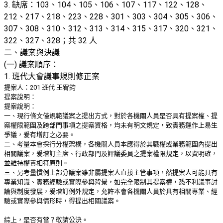
3. 缺席：103、104、105、106、107、117、122、128、
212、217、218、223、228、301、303、304、305、306、
307、308、310、312、313、314、315、317、320、321、
322、327、328；共 32 人
二、議案與決議
(一) 議案順序：
1. 班代大會議事規則修正案
提案人：201 班代 王宥鈞
提案說明：
提案說明：
一、現行條文僅規範議案之提出方式，對於各機關人員是否具有提案權、提
案權限範圍及跨部門事項之提案資格，均未有明文規定，致實務運作上易生
爭議，爰有增訂之必要。
二、考量本會採行分權架構，各機關人員本應得於其職權或業務範圍內提出
相關議案，爰增訂主席、行政部門及評議委員之提案權限規定，以資明確，
並維持權責相符原則。
三、另考量慣例上部分議案雖非屬提案人直接主管事項，然提案人可能具有
專業知識、實務經驗或實際參與背景，如完全限制其提案權，恐不利議事討
論與制度發展，爰增訂例外規定，允許本會各機關人員於具有相關專業、經
驗或實際參與情形時，得提出相關議案。
綜上，是否有當？敬請公決。