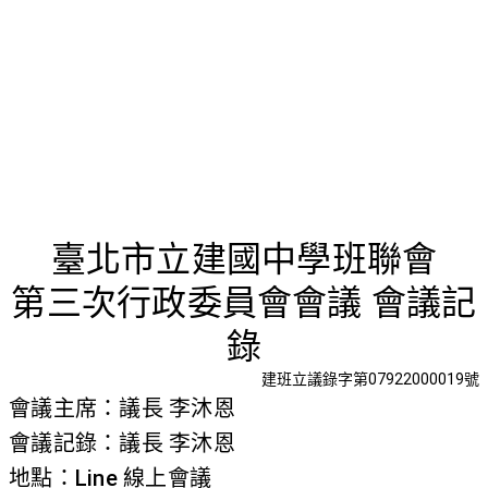
首頁
檢視法令
檢視公文
評委文書
關於與使用條款
第三次行
臺北市立建國中學班聯會
第三次行政委員會會議 會議記
錄
建班立議錄字第07922000019號
會議主席：議長 李沐恩
會議記錄：議長 李沐恩
地點：Line 線上會議