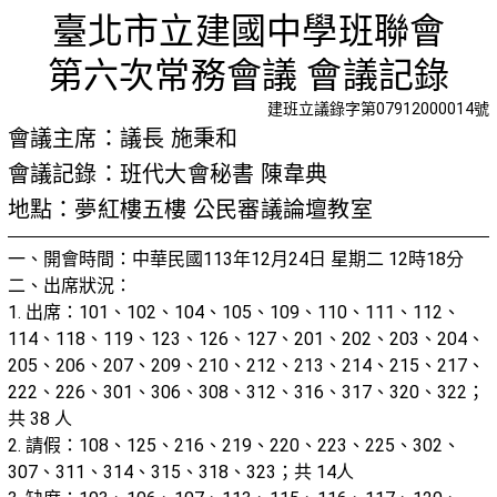
第六次常
首頁
檢視法令
檢視公文
評委文書
關於與使用條款
臺北市立建國中學班聯會
第六次常務會議 會議記錄
建班立議錄字第07912000014號
會議主席：議長 施秉和
會議記錄：班代大會秘書 陳韋典
地點：夢紅樓五樓 公民審議論壇教室
一、開會時間：中華民國113年12月24日 星期二 12時18分
二、出席狀況：
1. 出席：101、102、104、105、109、110、111、112、
114、118、119、123、126、127、201、202、203、204、
205、206、207、209、210、212、213、214、215、217、
222、226、301、306、308、312、316、317、320、322；
共 38 人
2. 請假：108、125、216、219、220、223、225、302、
307、311、314、315、318、323；共 14人