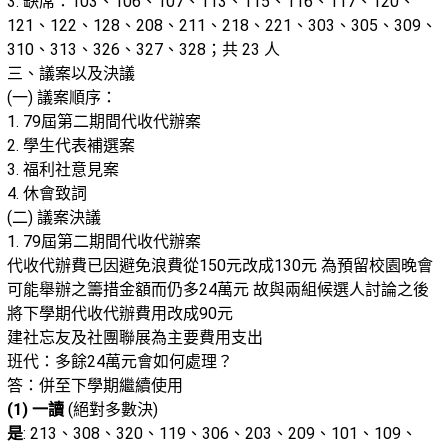
3. 缺席：103、106、107、113、115、116、117、120、
121、122、128、208、211、218、221、303、305、309、
310、313、326、327、328；共 23 人
三、議案以及決議
(一) 議案順序：
1. 79屆第二期間代收代辦案
2. 學生代表補選案
3. 福利社意見案
4. 休會致詞
(二) 議案決議
1. 79屆第二期間代收代辦案
代收代辦費已因避免浪費從150元改成130元 為預留校園晚會
可能舉辦之籌措金額而仍多24萬元 故與兩組候選人討論之後
將下學期代收代辦費用改成90元
建社忘友及社團聯展為主要費用支出
班代：多餘24萬元會如何處理？
答：併至下學期繼續使用
(1) 一讀
(絕對多數決)
是
: 213、308、320、119、306、203、209、101、109、