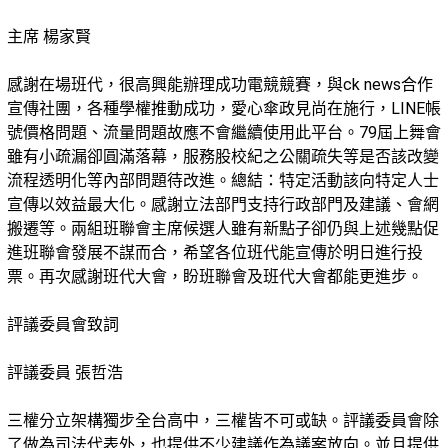
主席 楊家賢
感謝在場班代，很高興能辦理成功電競競賽，與ck news合作
宣傳社團，各種學權推動成功，愛心傘政見尚在施行，LINE帳
號價格問題、流量問題故應不會繼續使用此平台。79屆上舞會
雖有小疏漏卻圓滿落幕，服務股校紀之公關疏失等是否該改變
流程透明化等內部問題待改進。總結：特定活動該向特定人士
宣傳以效益最大化。感謝立法部門支持行政部門及建議、會網
搬遷等。兩組班聯會主席候選人雖有新點子卻仍與上述幾點促
進班聯會發展不謀而合，希望各位班代能宣傳於明日進行投
票。再次感謝班代大會，盼班聯會及班代大會都能更進步。
評議委員會致詞
評議委員 張哲浩
三權分立架構獨步全台高中，三權皆不可或缺。評議委員會除
了做為司法代表外，也提供不少建議作為議案放向。並且提供