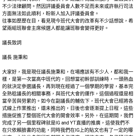
不少法律顧問。然因評議委員會人數不足而未來或許執行司法
方面無法如此順利，盼新人加入評議委員會。
往事如歷歷在目，看見現今班代大會的改革有不少話想說，希
望兩組班聯會主席候選人都能讓班聯會變得更好。
議長致詞
議長 施秉和
大家好，我是現任議長施秉和，在場應該有不少人，都和我一
樣，是第一次當高中班代的，回想當初幹部訓練時，一頭熱血
的就決定參選議長，再到現在經過了一個學期的學習，基本完
全熟稔議長的相關事務，與班代大會的運作，這個過程還是相
當辛苦與勞累的。如今在副議長的輔佐下，班代大會已經將各
式線上作業推出，還未推出的，日後也會逐漸提上日程，這些
措施促進了整個班代大會的開會效率。另外，在這期間，我們
完成了另一個里程碑就是IG and YT直播的推廣，這使我們不
在只依賴臉書的功能，同時我們在IG上的貼文也有了一定的曝