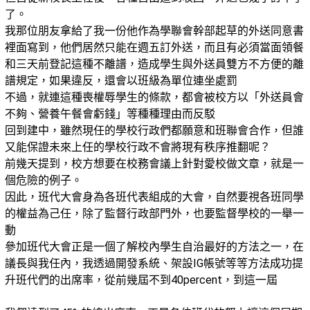
了。
我那位朋友拿給了我一份他作為學聯會幹部起草的外送同意書
裡面寫到，他們居然只能在週五訂外送，而且有必須當面領餐
和三天前登記這種不離譜，造成學生與外送員雙方不方便的離
譜規定，如果違反，還會以班級為單位連坐處罰
不過，就連這種喪權辱學生的條款，都會被校方以「外送員會
不夠、營養午餐會虧錢」等種種理由而反駁
回到建中，雖然現任的學校行政們都願意和班聯會合作，但誰
又能保證未來上任的學校行政不會將現有秩序推翻呢？
前幾天提到，校方想要在校務會議上針對愛校做文章，就是一
個危險的例子。
因此，班代大會身為各班代表組成的大會，自然要視各班同學
的權益為己任，除了監督行政部門外，也要監督學校的一舉一
動
參加班代大會正是一個了解校內學生自治最好的方法之一，在
議長與我任內，我透過開發系統、架設IG帳號等等方法成功提
升班代們的出席率，從前幾屆不到40percent，到這一屆