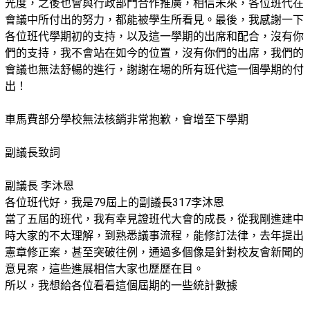
光度，之後也會與行政部門合作推廣，相信未來，各位班代在
會議中所付出的努力，都能被學生所看見。最後，我感謝一下
各位班代學期初的支持，以及這一學期的出席和配合，沒有你
們的支持，我不會站在如今的位置，沒有你們的出席，我們的
會議也無法舒暢的進行，謝謝在場的所有班代這一個學期的付
出！
車馬費部分學校無法核銷非常抱歉，會增至下學期
副議長致詞
副議長 李沐恩
各位班代好，我是79屆上的副議長317李沐恩
當了五屆的班代，我有幸見證班代大會的成長，從我剛進建中
時大家的不太理解，到熟悉議事流程，能修訂法律，去年提出
憲章修正案，甚至突破往例，通過多個像是針對校友會新聞的
意見案，這些進展相信大家也歷歷在目。
所以，我想給各位看看這個屆期的一些統計數據