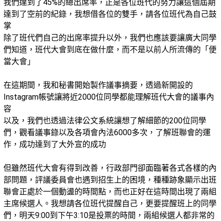
我們達到了45%的總出席率，正是各位班代的努力讓這個屆期
達到了空前的紀錄，我想借各位的雙手，請各位班代為自己鼓
掌
除了班代們自己的出席率提升以外，我們也應該要讓廣大同學
們知道，班代大會到底在做什麼，而不是以前人所流傳的「便
當大會」
在這期間，我和秘書開始製作議事摘要，透過新開設的
Instagram帳號讓將近2000位同學都能理解班代大會的議事內
容
以及，我們也透過法律公文系統讓想了解細節的200位同學
們，觀看議事錄以及各項會內法6000多次，了解班聯會的運
作，成功達到了大外宣的成功
但雖然班代大會有得到改善，行政部門卻面臨著各式各樣的內
部問題，評議委員會也遇到招生上的困境，種種跡象顯示出班
聯會正處於一個動盪的時間點，而也正好在這時間出現了兩組
主席候選人。我想請各位班代提醒自己，更要提醒班上的同學
們，明天9:00到下午3:10是投票的時間，兩組候選人都非常的