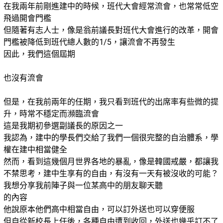
在我兩年前剛進建中的時候，班代大會經常流會，也常常低空
飛過開會門檻
但隨著有志人士，像是翁前議長對班代大會進行的改革，開會
門檻被降低到班代總人數的1/5，讓流會不再發生
因此，我們這個屆期
也沒有流會
但是，在我前兩年的任期，我只看到班代的出席率有些微的提
升，時常不穩定而瀕臨流會
這是我期初參選副議長的原因之一
我認為，建中的學長們交給了我們一個很完整的自治體系，學
權在建中相當健全
然而，看到這幾個月世界各地的暴亂，像是韓國戒嚴，都讓我
不禁思考，建中生享有的自由，有沒有一天有被沒收的可能？
我想分享我前陣子與一位某高中的朋友聊天聽
的內容
他說原本他們高中相當自由，可以訂外送也可以穿便服
但自從新校長上任後，各種自由遭到收回，外送也幾乎訂不了