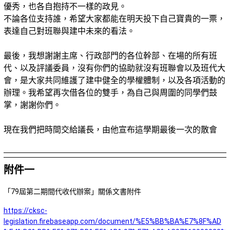
優秀，也各自抱持不一樣的政見。
不論各位支持誰，希望大家都能在明天投下自己寶貴的一票，
表達自己對班聯與建中未來的看法。
最後，我想謝謝主席、行政部門的各位幹部、在場的所有班
代、以及評議委員，沒有你們的協助就沒有班聯會以及班代大
會，是大家共同維護了建中健全的學權體制，以及各項活動的
辦理。我希望再次借各位的雙手，為自己與周圍的同學們鼓
掌，謝謝你們。
現在我們把時間交給議長，由他宣布這學期最後一次的散會
附件一
「79屆第二期間代收代辦案」關係文書附件
https://cksc-
legislation.firebaseapp.com/document/%E5%BB%BA%E7%8F%AD