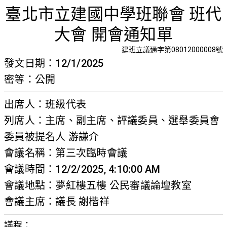
第三次臨
首頁
檢視法令
檢視公文
評委文書
關於與使用條款
臺北市立建國中學班聯會 班代
大會 開會通知單
建班立議通字第08012000008號
發文日期：12/1/2025
密等：公開
出席人：班級代表
列席人：主席、副主席、評議委員、選舉委員會
委員被提名人 游謙介
會議名稱：第三次臨時會議
會議時間：12/2/2025, 4:10:00 AM
會議地點：夢紅樓五樓 公民審議論壇教室
會議主席：議長 謝楷祥
議程：