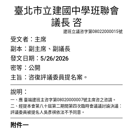
咨復評議
臺北市立建國中學班聯會
議長 咨
建班立議咨字第08022000015號
受文者：主席
副本：副主席、副議長
發文日期：5/26/2026
密等：公開
主旨：咨復評議委員提名案。
說明：
一、應 臺端建班主咨字第08020000007號主席咨之咨請。
二、經提本會第八十屆第二期間第四次臨時會議議討論決議：
評議委員被提名人吳彥祺依法不予同意。
附件一