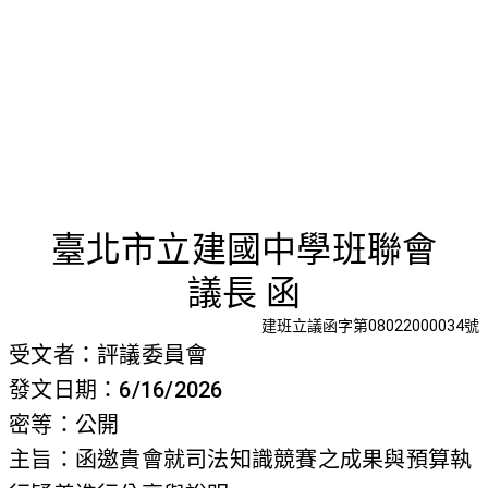
首頁
檢視法令
檢視公文
評委文書
關於與使用條款
函邀貴會
臺北市立建國中學班聯會
議長 函
建班立議函字第08022000034號
受文者：評議委員會
發文日期：6/16/2026
密等：公開
主旨：函邀貴會就司法知識競賽之成果與預算執