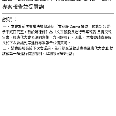
專案報告並受質詢
說明：
一、 本會於前次會議決議將凍結「文宣股 Canva 帳號」預算新台 幣
參千貳百元整，暫設解凍條件為「文宣股股長進行專案報告 且提交報
告書，經班代大會表決同意後，方可解凍」。因此， 本會邀請貴股股
長於下次會議列席進行專案報告並備質詢。
二、 請貴股股長於下次會議前，先行提交活動計畫書至班代大會並 就
該預算一項進行特別說明，以利議案審理進行。