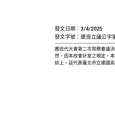
首頁
檢視法令
檢視公文
評委文書
關於與使用條款
第二
發文日期：3/4/2025
發文字號：建班立議公字第07
應班代大會第二次常務會議決
然，因本校會計室之規定，本
綜上，茲代表臺北市立建國高