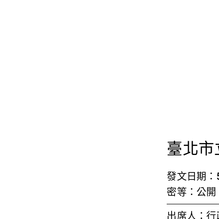
首頁
檢視法令
檢視公文
評委文書
關於與使用條款
八
臺北市
發文日期：5/
密等：公開
出席人：行