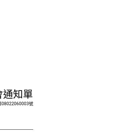
期間第三次
會通知單
8022060003號