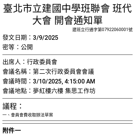
第二次行
首頁
檢視法令
檢視公文
評委文書
關於與使用條款
臺北市立建國中學班聯會 班代
大會 開會通知單
建班立行通字第07922060001號
發文日期：3/9/2025
密等：公開
出席人：行政委員會
會議名稱：第二次行政委員會會議
會議時間：3/10/2025, 4:15:00 AM
會議地點：夢紅樓六樓 集思工作坊
議程：
一、會員會費收取辦法草案
附件一