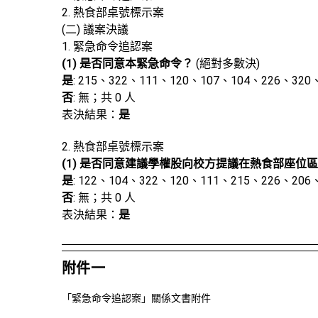
2. 熱食部桌號標示案
(二) 議案決議
1. 緊急命令追認案
(1) 是否同意本緊急命令？
(絕對多數決)
是
: 215、322、111、120、107、104、226、320
否
: 無；共 0 人
表決結果：
是
2. 熱食部桌號標示案
(1) 是否同意建議學權股向校方提議在熱食部座位
是
: 122、104、322、120、111、215、226、206
否
: 無；共 0 人
表決結果：
是
附件一
「緊急命令追認案」關係文書附件