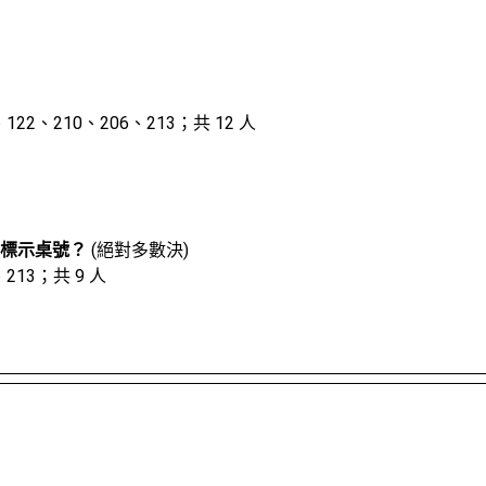
、122、210、206、213；共 12 人
區標示桌號？
(絕對多數決)
、213；共 9 人