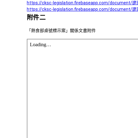
https://cksc-legislation.firebaseapp.com/docum
https://cksc-legislation.firebaseapp.com/docum
附件二
「熱食部桌號標示案」關係文書附件