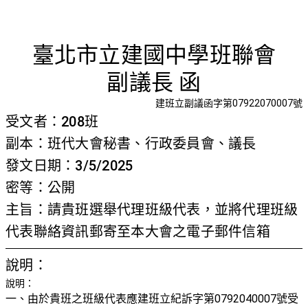
首頁
檢視法令
檢視公文
評委文書
關於與使用條款
請貴班選
臺北市立建國中學班聯會
副議長 函
建班立副議函字第07922070007號
受文者：208班
副本：班代大會秘書、行政委員會、議長
發文日期：3/5/2025
密等：公開
主旨：請貴班選舉代理班級代表，並將代理班級
代表聯絡資訊郵寄至本大會之電子郵件信箱
說明：
說明：
一、由於貴班之班級代表應建班立紀訴字第0792040007號受