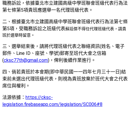
職務訴訟，依據臺北市立建國高級中學班聯會班級代表行為法
第七條第5項貴班應選舉一名代理班級代表。
二、根據臺北市立建國高級中學班聯會班級代表行為法第七條
第5項，受職務訴訟之班級代表
蘇廷傑
不得任代理班級代表，請貴
班於選舉時留意。
三、選舉結束後，請將代理班級代表之聯絡資訊(姓名、電子
郵件、Line ID、座號、學號)郵寄至班代大會之信箱
(
cksc77th@gmail.com
)，俾利後續作業進行。
四、倘若貴班於本會期(即中華民國一一四年七月三十一日)結
束前未選出代理班級代表，則視為貴班放棄於班代大會之代表
席位與權利。
法源依據：
https://cksc-
legislation.firebaseapp.com/legislation/SC006#8