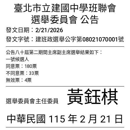
公告八十
首頁
檢視法令
檢視公文
評委文書
關於與使用條款
臺北市立建國中學班聯會
選舉委員會 公告
發文日期：2/21/2026
發文字號：建班政選舉公字第08021070001號
公告八十屆第二期間主席副主席選舉結果如下：
一號候選人
同意票：180票
不同意票：33票
無效票：4票
黃鈺棋
選舉委員會主任委員
中華民國 115 年 2 月 21 日