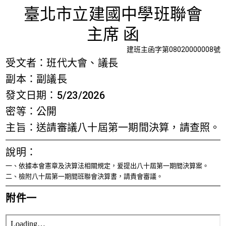
送請審議
首頁
檢視法令
檢視公文
評委文書
關於與使用條款
臺北市立建國中學班聯會
主席 函
建班主函字第08020000008號
受文者：班代大會、議長
副本：副議長
發文日期：5/23/2026
密等：公開
主旨：送請審議八十屆第一期間決算，請查照。
說明：
一、依據本會憲章及決算法相關規定，爰提出八十屆第一期間決算案。
二、檢附八十屆第一期間班聯會決算書，請貴會審議。
附件一