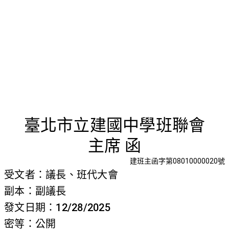
首頁
檢視法令
檢視公文
評委文書
關於與使用條款
擬具「八
臺北市立建國中學班聯會
主席 函
建班主函字第08010000020號
受文者：議長、班代大會
副本：副議長
發文日期：12/28/2025
密等：公開