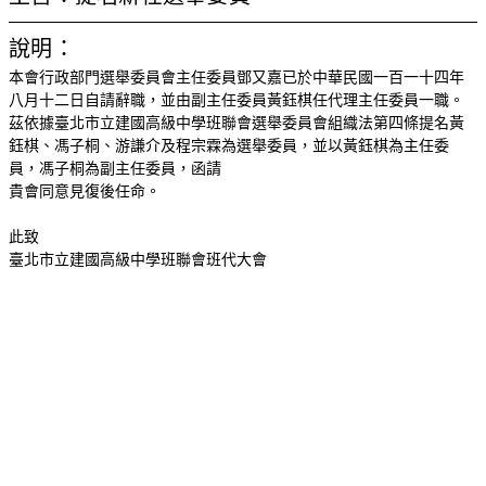
說明：
本會行政部門選舉委員會主任委員鄧又嘉已
於中華民國一百一十四年
八月十二日自請辭職，並由副主任委員
黃鈺棋任代理主任委員一職。
茲依據臺北市立建國高級中學班聯會選舉委員會組織法第四條提名黃
鈺棋、馮子桐、游謙介及程宗霖為選舉委員，並以黃鈺棋為主任委
員，馮子桐為副主任委員
，函請
貴會同意見復後任命。
此致
臺北市立建國高級中學班聯會班代大會