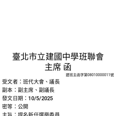
首頁
檢視法令
檢視公文
評委文書
關於與使用條款
提名新任
臺北市立建國中學班聯會
主席 函
建班主函字第08010000011號
受文者：班代大會、議長
副本：副主席、副議長
發文日期：10/5/2025
密等：公開
主旨：提名新任選舉委員