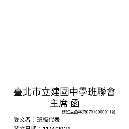
首頁
檢視法令
檢視公文
評委文書
關於與使用條款
提出班聯
臺北市立建國中學班聯會
主席 函
建班主函字第07910000011號
受文者：班級代表
發文日期：11/4/2024