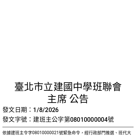
首頁
檢視法令
檢視公文
評委文書
關於與使用條款
公告特殊
臺北市立建國中學班聯會
主席 公告
發文日期：1/8/2026
發文字號：建班主公字第08010000004號
依據建班主令字
08010000021號緊急命令，
經行政部門推選、班代大