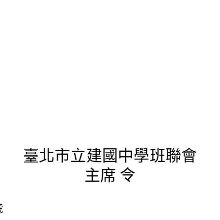
律
臺北市立建國中學班聯會
主席 令
號