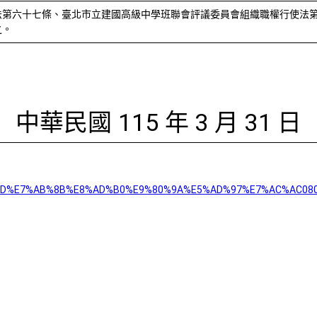
法第六十七條、臺北市立建國高級中學班聯會評議委員會組織職權行使法
之。
中華民國 115 年 3 月 31 日
8F%AD%E7%AB%8B%E8%AD%B0%E9%80%9A%E5%AD%97%E7%AC%AC08