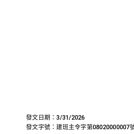
首頁
檢視法令
檢視公文
評委文書
關於與使用條款
公布法
發文日期：3/31/2026
發文字號：建班主令字第08020000007