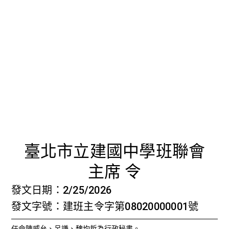
首頁
檢視法令
檢視公文
評委文書
關於與使用條款
任命行政
臺北市立建國中學班聯會
主席 令
發文日期：2/25/2026
發文字號：建班主令字第08020000001號
任命陳威允、呂謙、魏均哲為行政秘書。