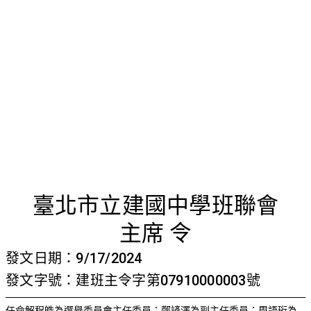
首頁
檢視法令
檢視公文
評委文書
關於與使用條款
任命選舉
臺北市立建國中學班聯會
主席 令
發文日期：9/17/2024
發文字號：建班主令字第07910000003號
任命解程皓為選舉委員會主任委員；鄭諺澤為副主任委員；周語珩為